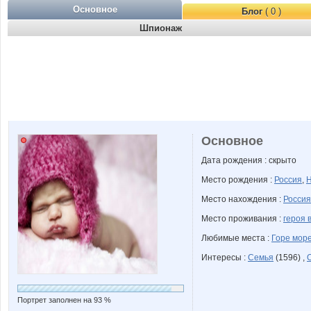
Основное
Блог
( 0 )
Шпионаж
Основное
Дата рождения : скрыто
Место рождения :
Россия
,
Н
Место нахождения :
Россия
Место проживания :
героя 
Любимые места :
Горе мор
Интересы :
Семья
(1596) ,
Портрет заполнен на 93 %