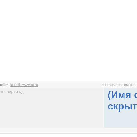
aelle*
:
lenaelle.www.nn.ru
пользователь имеет 
(Имя 
е 1 года назад
скрыт