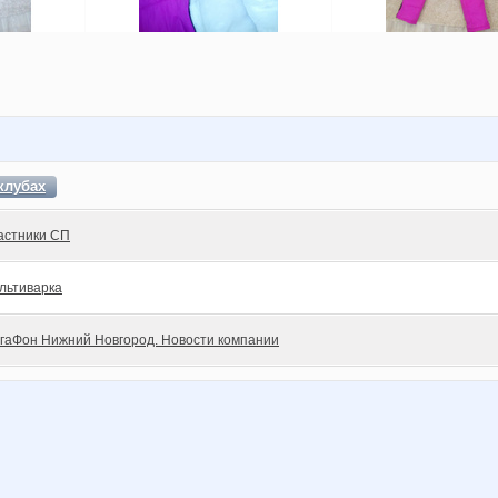
клубах
астники СП
льтиварка
гаФон Нижний Новгород. Новости компании