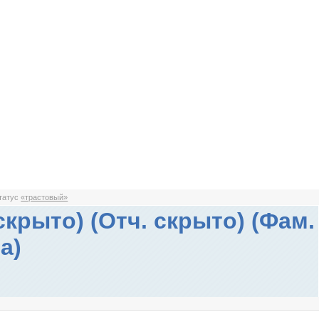
статус
«трастовый»
скрыто) (Отч. скрыто) (Фам.
а)