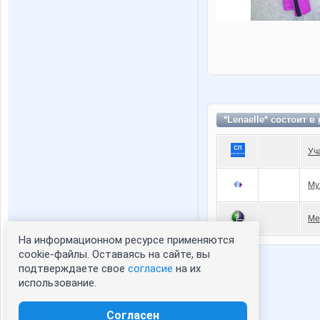
*Lenaelle* состоит в
Уч
Му
Ме
На информационном ресурсе применяются
Статистика портрета:
cookie-файлы. Оставаясь на сайте, вы
подтверждаете свое
согласие
на их
сейчас просматривают портрет - 0
использование.
зарегистрированные пользователи
посетившие портрет за 7 дней - 0
Согласен