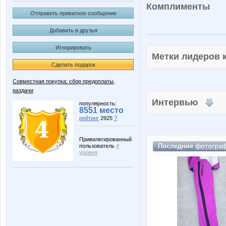
Комплименты
Отправить приватное сообщение
Добавить в друзья
Игнорировать
Метки лидеров
Сделать подарок
Совместная покупка: сбор предоплаты,
раздачи
Интервью
популярность:
8551 место
рейтинг
2925
?
Привилегированный
Последние
фотогра
пользователь
4
уровня