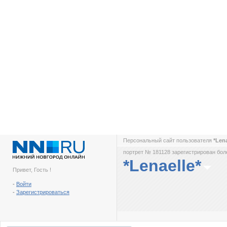
Персональный сайт пользователя
*Len
портрет № 181128 зарегистрирован боле
*Lenaelle*
Привет, Гость !
-
Войти
-
Зарегистрироваться