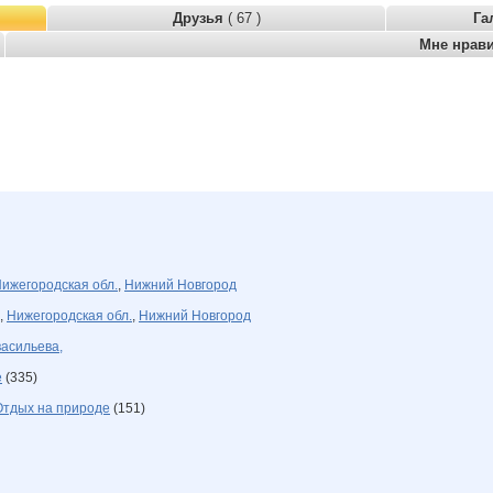
Друзья
( 67 )
Га
Мне нрав
ижегородская обл.
,
Нижний Новгород
,
Нижегородская обл.
,
Нижний Новгород
васильева,
е
(335)
Отдых на природе
(151)